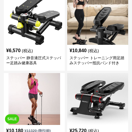
¥
6,570
¥
10,840
(税込)
(税込)
ステッパー 静音液圧式ステッパ
ステッパー トレーニング用足踏
ー足踏み健康器具
みステッパー抵抗バンド付き
SALE
¥
10,180
¥
25,720
(税込)
¥
11320
(割引前)