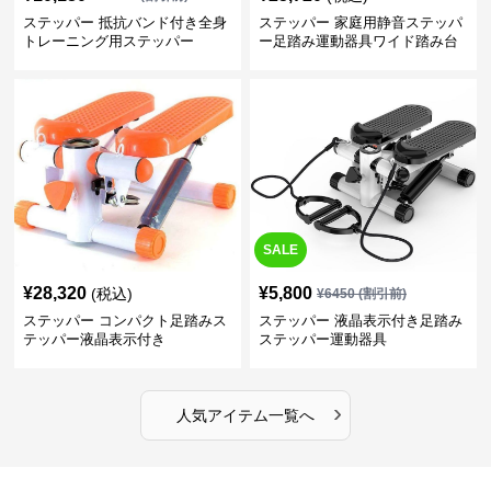
ステッパー 抵抗バンド付き全身
ステッパー 家庭用静音ステッパ
トレーニング用ステッパー
ー足踏み運動器具ワイド踏み台
SALE
¥
28,320
¥
5,800
(税込)
¥
6450
(割引前)
ステッパー コンパクト足踏みス
ステッパー 液晶表示付き足踏み
テッパー液晶表示付き
ステッパー運動器具
›
人気アイテム一覧へ