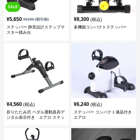
SALE
¥
5,650
¥
8,300
(税込)
¥
6280
(割引前)
ステッパー 静音設計ステップマ
多機能コンパクトステッパー
スター踏み台
¥
4,560
¥
6,240
(税込)
(税込)
折りたたみ式 ペダル運動器具デ
ステッパー コンパクト液晶付き
ジタル表示付き エアロ ステッ
エアロ
パー