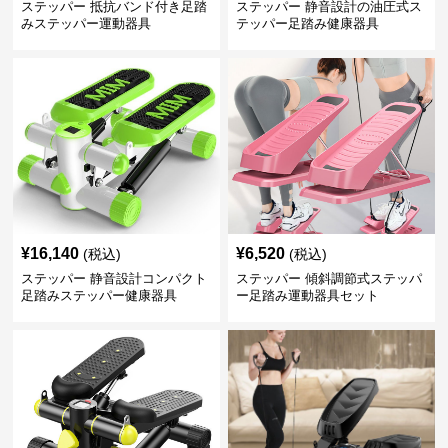
ステッパー 抵抗バンド付き足踏
ステッパー 静音設計の油圧式ス
みステッパー運動器具
テッパー足踏み健康器具
¥
16,140
¥
6,520
(税込)
(税込)
ステッパー 静音設計コンパクト
ステッパー 傾斜調節式ステッパ
足踏みステッパー健康器具
ー足踏み運動器具セット