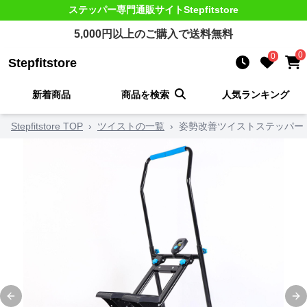
ステッパー
専門通販サイト
Stepfitstore
5,000
円以上のご購入で送料無料
0
0
Stepfitstore
新着商品
商品を検索
人気ランキング
Stepfitstore TOP
›
ツイストの一覧
›
姿勢改善ツイストステッパー
Previous slide
Ne