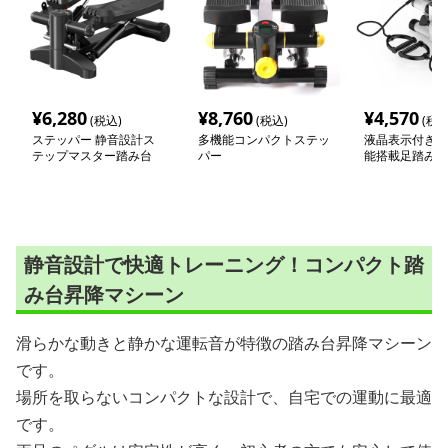
¥
6,280
¥
8,760
¥
4,570
(税込)
(税込)
(税込
ステッパー 静音設計ス
多機能コンパクトステッ
液晶表示付き電
テップマスター踏み台
パー
能搭載足踏み健
パー
静音設計で快適トレーニング！コンパクト踏
み台昇降マシーン
滑らかな動きと静かな運転音が特徴の踏み台昇降マシーン
です。
場所を取らないコンパクトな設計で、自宅での運動に最適
です。