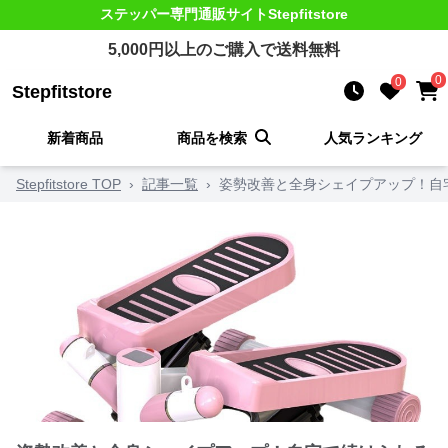
ステッパー
専門通販サイト
Stepfitstore
5,000
円以上のご購入で送料無料
0
0
Stepfitstore
新着商品
商品を検索
人気ランキング
Stepfitstore TOP
›
記事一覧
›
姿勢改善と全身シェイプアップ！自