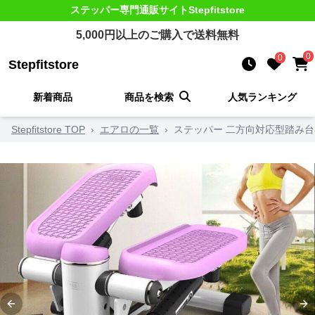
ステッパー
専門通販サイト
Stepfitstore
5,000
円以上のご購入で送料無料
0
0
Stepfitstore
新着商品
商品を検索
人気ランキング
Stepfitstore TOP
›
エアロの一覧
›
ステッパー 二方向対応型踏み
Previous slide
Ne