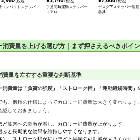
13,960
¥
5,740
¥
7,000
(税込)
(税込)
(税込)
音コンパクトステッパ
手足同時運動ステッパー
デスク下ステッパー運動
エアロ
器具
ー消費量を上げる選び方｜まず押さえるべきポイン
消費量を左右する重要な判断基準
ー消費量は「負荷の強度」「ストローク幅」「運動継続時間」
でも、機種の仕様によってカロリー消費量は大きく変わります
確認しておきましょう。
ほど筋肉への刺激が増し、カロリー消費量が上がります。
選ぶと長期的な効果を維持しやすくなります。
さ）
：ストローク幅が広いほど下半身の可動域が大きくなり、