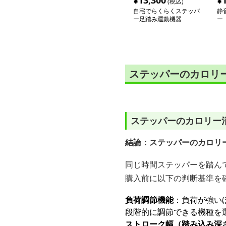
¥
13,300
¥
(税込)
自宅でらくらくステッパ
静
ー足踏み運動機器
ー
ステッパーのカロリ
ステッパーのカロリー
結論：ステッパーのカロリ
同じ時間ステッパーを踏ん
購入前に以下の判断基準を
負荷調節機能
：負荷が強い
段階的に調節できる機種を
ストローク幅（踏み込み深