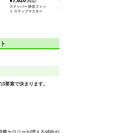
¥
7,620
¥
6,360
¥
17,860
(税込)
(税込)
(税
ステッパー 静音フィッ
ステッパー ツイストス
静音ステッパー
ト ステップマスター
テップエクササイザー
エクササイズ
ト
の3要素で決まります。
。
消費カロリーが増える傾向が