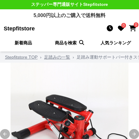
ステッパー
専門通販サイト
Stepfitstore
5,000
円以上のご購入で送料無料
0
0
Stepfitstore
新着商品
商品を検索
人気ランキング
Stepfitstore TOP
›
足踏みの一覧
›
足踏み運動サポートバー付きス
Previous slide
Ne