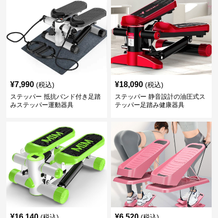
¥
7,990
¥
18,090
(税込)
(税込)
ステッパー 抵抗バンド付き足踏
ステッパー 静音設計の油圧式ス
みステッパー運動器具
テッパー足踏み健康器具
¥
16,140
¥
6,520
(税込)
(税込)