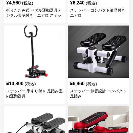
¥
4,560
¥
6,240
(税込)
(税込)
折りたたみ式 ペダル運動器具デ
ステッパー コンパクト液晶付き
ジタル表示付き エアロ ステッ
エアロ
パー
¥
10,800
¥
6,960
(税込)
(税込)
ステッパー 手すり付き 足踏み室
ステッパー 静音設計 コンパクト
内運動器具
足踏み