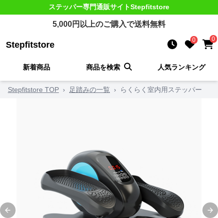
ステッパー
専門通販サイト
Stepfitstore
5,000
円以上のご購入で送料無料
0
0
Stepfitstore
新着商品
商品を検索
人気ランキング
Stepfitstore TOP
›
足踏みの一覧
›
らくらく室内用ステッパー
Previous slide
Ne