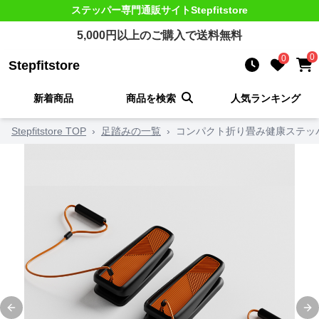
ステッパー
専門通販サイト
Stepfitstore
5,000
円以上のご購入で送料無料
0
0
Stepfitstore
新着商品
商品を検索
人気ランキング
Stepfitstore TOP
›
足踏みの一覧
›
コンパクト折り畳み健康ステッ
Previous slide
Ne