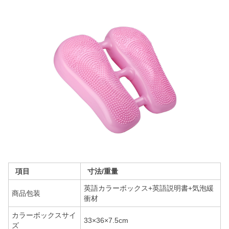
項目
寸法/重量
英語カラーボックス+英語説明書+気泡緩
商品包装
衝材
カラーボックスサイ
33×36×7.5cm
ズ