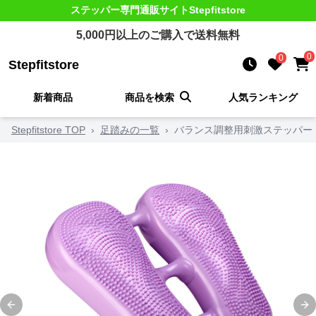
ステッパー
専門通販サイト
Stepfitstore
5,000
円以上のご購入で送料無料
0
0
Stepfitstore
新着商品
商品を検索
人気ランキング
Stepfitstore TOP
›
足踏みの一覧
›
バランス調整用刺激ステッパー
Previous slide
Ne