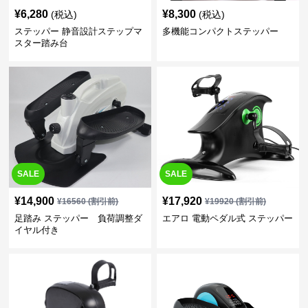
¥
6,280
¥
8,300
(税込)
(税込)
ステッパー 静音設計ステップマ
多機能コンパクトステッパー
スター踏み台
SALE
SALE
¥
14,900
¥
17,920
¥
16560
(割引前)
¥
19920
(割引前)
足踏み ステッパー 負荷調整ダ
エアロ 電動ペダル式 ステッパー
イヤル付き