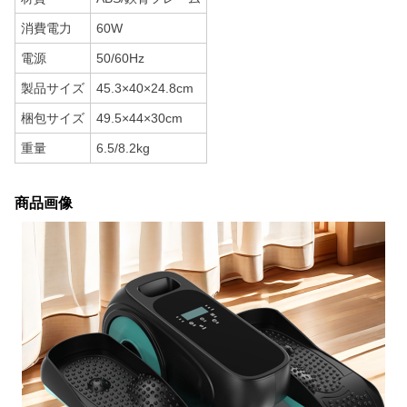
消費電力
60W
電源
50/60Hz
製品サイズ
45.3×40×24.8cm
梱包サイズ
49.5×44×30cm
重量
6.5/8.2kg
商品画像