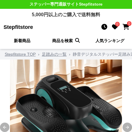
ステッパー
専門通販サイト
Stepfitstore
5,000
円以上のご購入で送料無料
0
0
Stepfitstore
新着商品
商品を検索
人気ランキング
Stepfitstore TOP
›
足踏みの一覧
›
静音デジタルステッパー足踏み
Previous slide
Ne