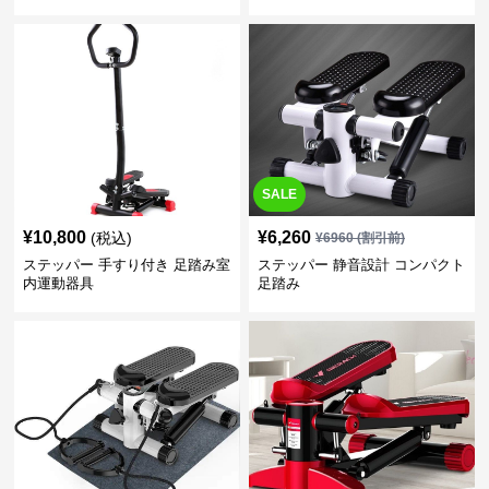
パー
SALE
¥
10,800
¥
6,260
(税込)
¥
6960
(割引前)
ステッパー 手すり付き 足踏み室
ステッパー 静音設計 コンパクト
内運動器具
足踏み