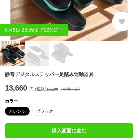
8
月
8
日 23:59まで10%OFF
静音デジタルステッパー足踏み運動器具
13,660
円 (税込)
15,180
円 (割引前)
カラー
オレンジ
ブラック
購入画面に進む