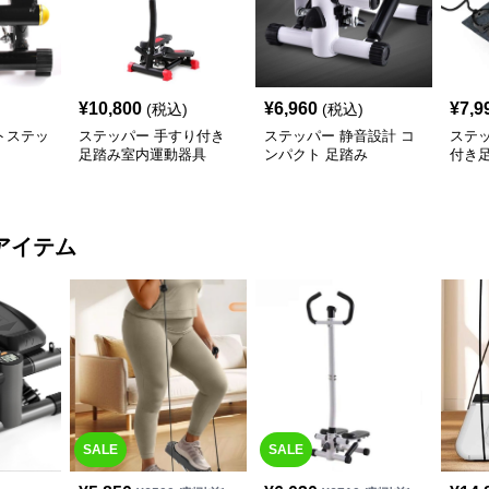
¥
10,800
¥
6,960
¥
7,9
(税込)
(税込)
トステッ
ステッパー 手すり付き
ステッパー 静音設計 コ
ステ
足踏み室内運動器具
ンパクト 足踏み
付き
動器
アイテム
SALE
SALE