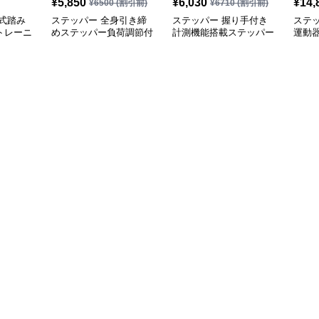
¥
5,850
¥
6,030
¥
14,
¥
6500
(割引前)
¥
6710
(割引前)
式踏み
ステッパー 全身引き締
ステッパー 握り手付き
ステ
トレーニ
めステッパー負荷調節付
計測機能搭載ステッパー
運動
き運動器具
足踏み運動器具