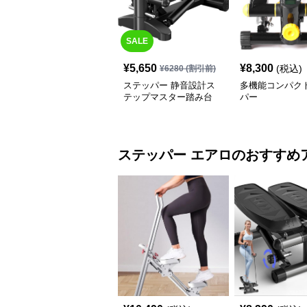
SALE
¥
5,650
¥
8,300
(税込)
¥
6280
(割引前)
ステッパー 静音設計ス
多機能コンパク
テップマスター踏み台
パー
ステッパー
エアロ
のおすすめ