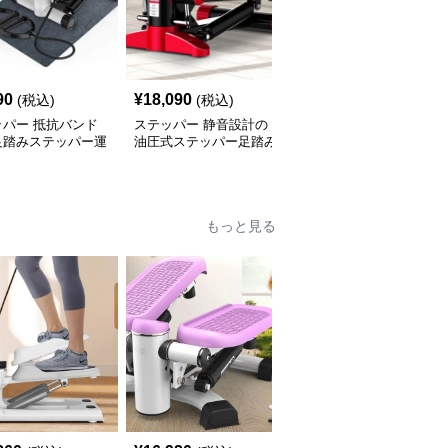
90
¥
18,090
¥
16,140
(税込)
(税込)
(税込)
ッパー 抵抗バンド
ステッパー 静音設計の
ステッパー 静音設計コ
足踏みステッパー運
油圧式ステッパー足踏み
ンパクト足踏みステッパ
具
健康器具
ー健康器具
もっと見る