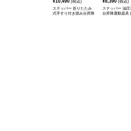
¥
10,490
¥
8,390
(税込)
(税込)
ステッパー 折りたたみ
ステッパー 油圧
式手すり付き踏み台昇降
台昇降運動器具
運動器具
ングバンド付