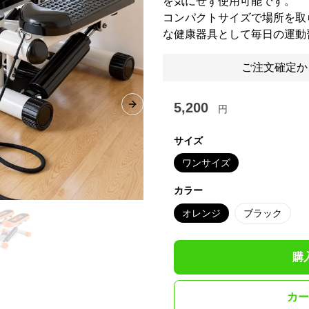
を気にせず使用可能です。
コンパクトサイズで場所を取
な健康器具として毎日の運動
ご注文確定か
5,200
円
Next slide
サイズ
ワンサイズ
カラー
オレンジ
ブラック
購
カー