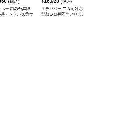
860
¥
16,920
¥
4,320
(税込)
(税込)
(税込)
ッパー 踏み台昇降
ステッパー 二方向対応
ステッパー 座ったまま
器具デジタル表示付
型踏み台昇降エアロステ
運動できる折りたたみ式
ッパー
足踏み健康器具