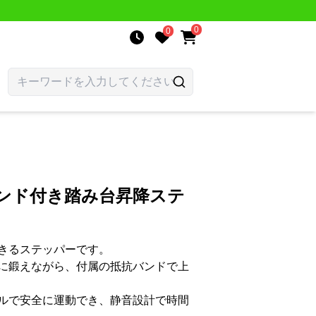
0
0
バンド付き踏み台昇降ステ
きるステッパーです。
に鍛えながら、付属の抵抗バンドで上
ルで安全に運動でき、静音設計で時間