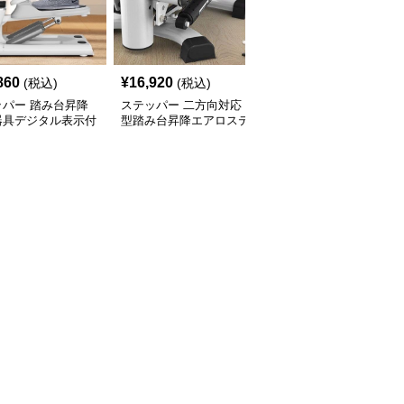
860
¥
16,920
¥
4,320
(税込)
(税込)
(税込)
ッパー 踏み台昇降
ステッパー 二方向対応
ステッパー 座ったまま
器具デジタル表示付
型踏み台昇降エアロステ
運動できる折りたたみ式
ッパー
足踏み健康器具