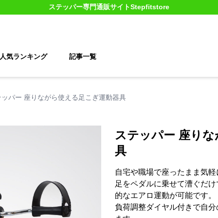
ステッパー
専門通販サイト
Stepfitstore
人気ランキング
記事一覧
テッパー 座りながら使える足こぎ運動器具
ステッパー 座り
具
自宅や職場で座ったまま気軽
足をペダルに乗せて漕ぐだけ
的なエアロ運動が可能です。
負荷調整ダイヤル付きで自分