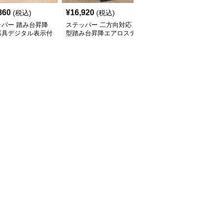
860
¥
16,920
¥
4,320
(税込)
(税込)
(税込)
ッパー 踏み台昇降
ステッパー 二方向対応
ステッパー 座ったまま
器具デジタル表示付
型踏み台昇降エアロステ
運動できる折りたたみ式
ッパー
足踏み健康器具