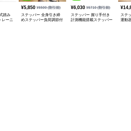
¥
5,850
¥
6,030
¥
14,
¥
6500
(割引前)
¥
6710
(割引前)
式踏み
ステッパー 全身引き締
ステッパー 握り手付き
ステ
トレーニ
めステッパー負荷調節付
計測機能搭載ステッパー
運動
き運動器具
足踏み運動器具