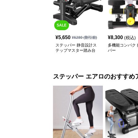
SALE
¥
5,650
¥
8,300
(税込)
¥
6280
(割引前)
ステッパー 静音設計ス
多機能コンパク
テップマスター踏み台
パー
ステッパー
エアロ
のおすすめ