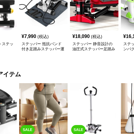
¥
7,990
¥
18,090
¥
16,
(税込)
(税込)
トステッ
ステッパー 抵抗バンド
ステッパー 静音設計の
ステ
付き足踏みステッパー運
油圧式ステッパー足踏み
ンパ
動器具
健康器具
ー健
アイテム
SALE
SALE