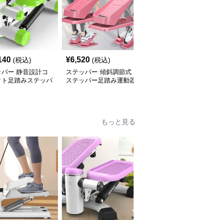
140
¥
6,520
¥
6,570
(税込)
(税込)
(税込)
ッパー 静音設計コ
ステッパー 傾斜調節式
ステッパー 静音液圧式
クト足踏みステッパ
ステッパー足踏み運動器
ステッパー足踏み健康器
康器具
具セット
具
もっと見る