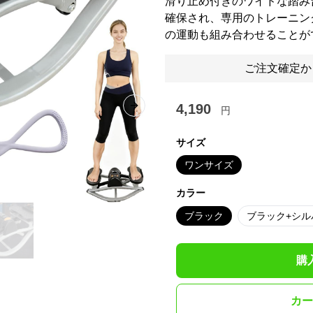
滑り止め付きのワイドな踏み
確保され、専用のトレーニン
の運動も組み合わせることが
ご注文確定か
4,190
円
Next slide
サイズ
ワンサイズ
カラー
ブラック
ブラック+シル
購
カー