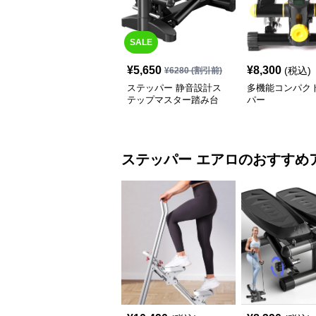
SALE
¥
5,650
¥
8,300
(税込)
¥
6280
(割引前)
ステッパー 静音設計ス
多機能コンパク
テップマスター踏み台
パー
ステッパー
エアロ
のおすすめ