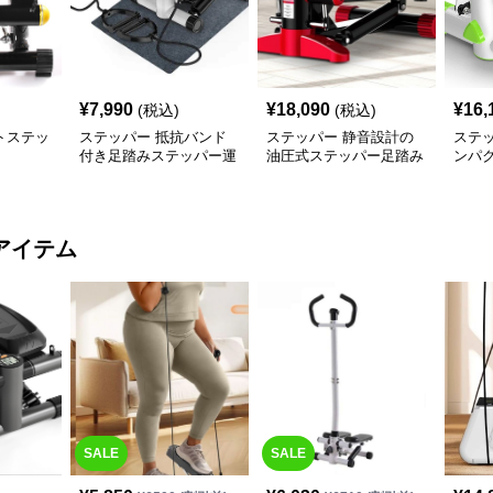
¥
7,990
¥
18,090
¥
16,
(税込)
(税込)
トステッ
ステッパー 抵抗バンド
ステッパー 静音設計の
ステ
付き足踏みステッパー運
油圧式ステッパー足踏み
ンパ
動器具
健康器具
ー健
アイテム
SALE
SALE