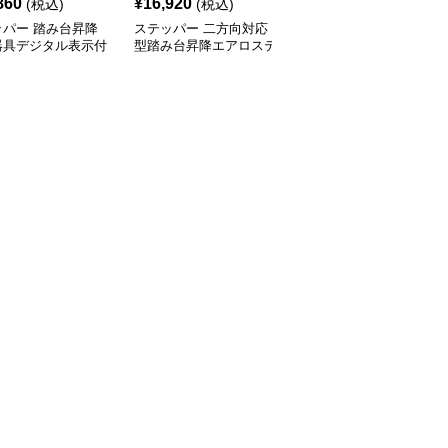
860
¥
16,920
¥
4,320
(税込)
(税込)
(税込)
ッパー 踏み台昇降
ステッパー 二方向対応
ステッパー 座ったまま
器具デジタル表示付
型踏み台昇降エアロステ
運動できる折りたたみ式
ッパー
足踏み健康器具