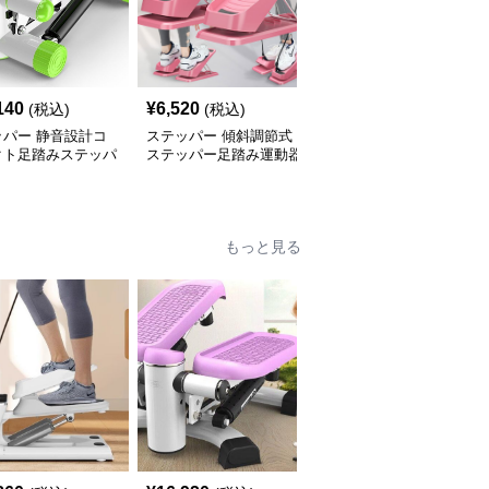
140
¥
6,520
¥
6,570
(税込)
(税込)
(税込)
ッパー 静音設計コ
ステッパー 傾斜調節式
ステッパー 静音液圧式
クト足踏みステッパ
ステッパー足踏み運動器
ステッパー足踏み健康器
康器具
具セット
具
もっと見る