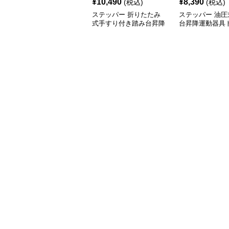
¥
10,490
¥
8,390
(税込)
(税込)
ステッパー 折りたたみ
ステッパー 油圧
式手すり付き踏み台昇降
台昇降運動器具
運動器具
ングバンド付