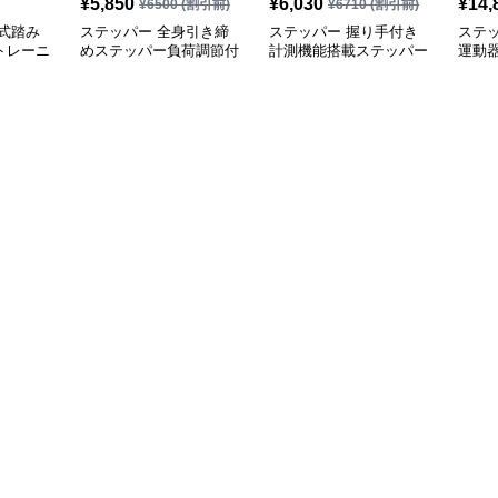
¥
5,850
¥
6,030
¥
14,
¥
6500
(割引前)
¥
6710
(割引前)
式踏み
ステッパー 全身引き締
ステッパー 握り手付き
ステ
トレーニ
めステッパー負荷調節付
計測機能搭載ステッパー
運動
き運動器具
足踏み運動器具