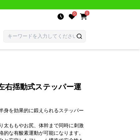
0
0
 左右揺動式ステッパー運
半身を効果的に鍛えられるステッパー
り太ももやお尻、体幹まで同時に刺激
格的な有酸素運動が可能になります。