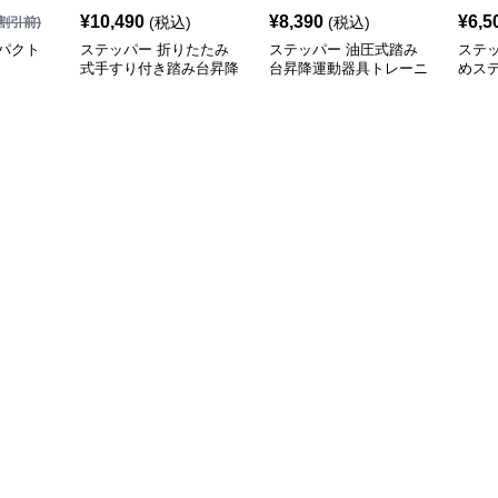
¥
10,490
¥
8,390
¥
6,5
(税込)
(税込)
割引前)
パクト
ステッパー 折りたたみ
ステッパー 油圧式踏み
ステ
式手すり付き踏み台昇降
台昇降運動器具トレーニ
めス
運動器具
ングバンド付
き運