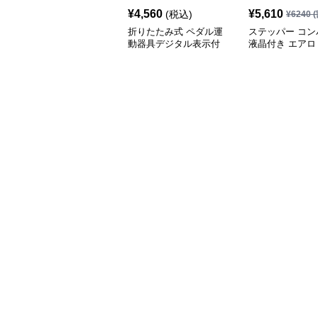
¥
4,560
¥
5,610
(税込)
¥
6240
(
折りたたみ式 ペダル運
ステッパー コン
動器具デジタル表示付
液晶付き エアロ
き エアロ ステッパー