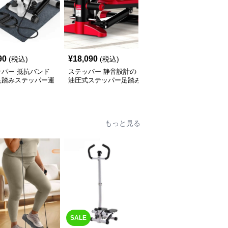
90
¥
18,090
¥
16,140
(税込)
(税込)
(税込)
ッパー 抵抗バンド
ステッパー 静音設計の
ステッパー 静音設計コ
足踏みステッパー運
油圧式ステッパー足踏み
ンパクト足踏みステッパ
具
健康器具
ー健康器具
もっと見る
SALE