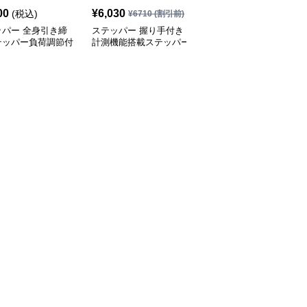
00
¥
6,030
¥
14,860
(税込)
(税込)
¥
6710
(割引前)
ッパー 全身引き締
ステッパー 握り手付き
ステッパー 踏み台昇降
テッパー負荷調節付
計測機能搭載ステッパー
運動器具デジタル表示付
動器具
足踏み運動器具