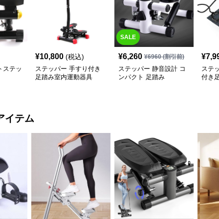
SALE
¥
10,800
¥
6,260
¥
7,9
(税込)
¥
6960
(割引前)
トステッ
ステッパー 手すり付き
ステッパー 静音設計 コ
ステ
足踏み室内運動器具
ンパクト 足踏み
付き
動器
アイテム