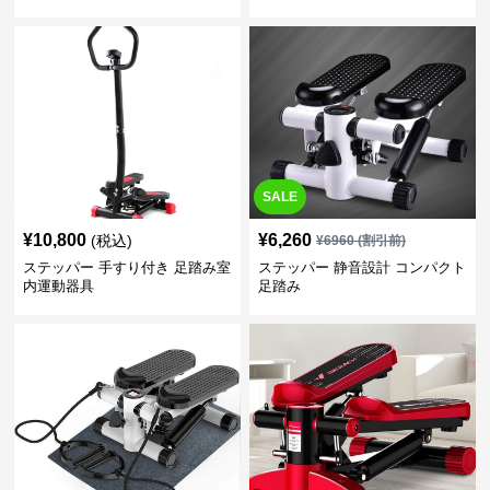
パー
SALE
¥
10,800
¥
6,260
(税込)
¥
6960
(割引前)
ステッパー 手すり付き 足踏み室
ステッパー 静音設計 コンパクト
内運動器具
足踏み