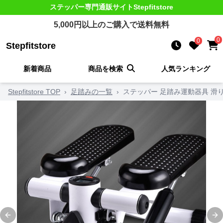
ステッパー
専門通販サイト
Stepfitstore
5,000
円以上のご購入で送料無料
0
0
Stepfitstore
新着商品
商品を検索
人気ランキング
Stepfitstore TOP
›
足踏みの一覧
›
ステッパー 足踏み運動器具 滑
Previous slide
Ne