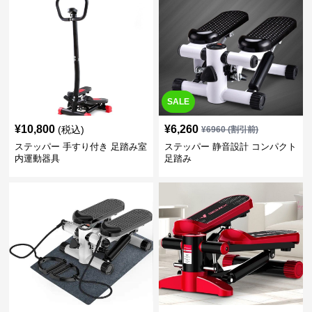
SALE
¥
10,800
¥
6,260
(税込)
¥
6960
(割引前)
ステッパー 手すり付き 足踏み室
ステッパー 静音設計 コンパクト
内運動器具
足踏み