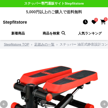
ステッパー
専門通販サイト
Stepfitstore
5,000
円以上のご購入で送料無料
0
0
Stepfitstore
新着商品
商品を検索
人気ランキング
Stepfitstore TOP
›
足踏みの一覧
›
ステッパー 油圧式静音設計コ
Previous slide
Ne