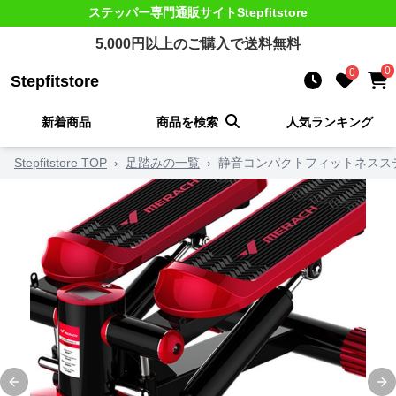
ステッパー
専門通販サイト
Stepfitstore
5,000
円以上のご購入で送料無料
0
0
Stepfitstore
新着商品
商品を検索
人気ランキング
Stepfitstore TOP
›
足踏みの一覧
›
静音コンパクトフィットネスス
Previous slide
Ne