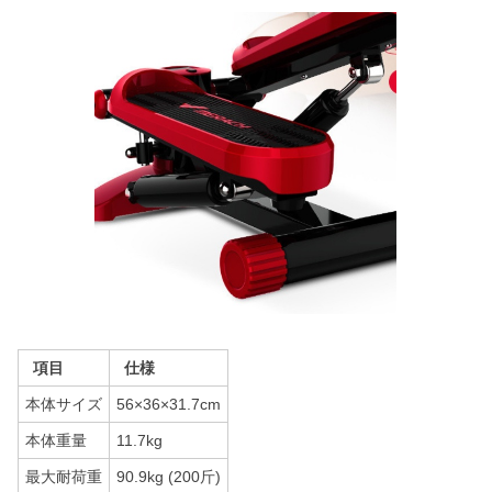
項目
仕様
本体サイズ
56×36×31.7cm
本体重量
11.7kg
最大耐荷重
90.9kg (200斤)