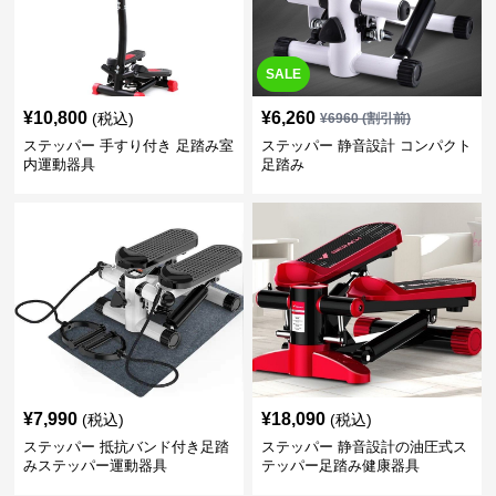
SALE
¥
10,800
¥
6,260
(税込)
¥
6960
(割引前)
ステッパー 手すり付き 足踏み室
ステッパー 静音設計 コンパクト
内運動器具
足踏み
¥
7,990
¥
18,090
(税込)
(税込)
ステッパー 抵抗バンド付き足踏
ステッパー 静音設計の油圧式ス
みステッパー運動器具
テッパー足踏み健康器具