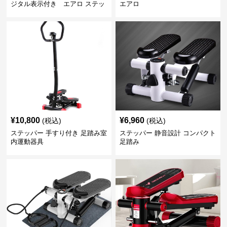
ジタル表示付き エアロ ステッ
エアロ
パー
¥
10,800
¥
6,960
(税込)
(税込)
ステッパー 手すり付き 足踏み室
ステッパー 静音設計 コンパクト
内運動器具
足踏み