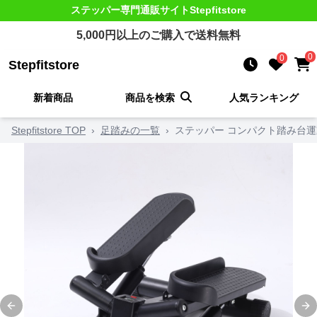
ステッパー
専門通販サイト
Stepfitstore
5,000
円以上のご購入で送料無料
0
0
Stepfitstore
新着商品
商品を検索
人気ランキング
Stepfitstore TOP
›
足踏みの一覧
›
ステッパー コンパクト踏み台運
Previous slide
Ne