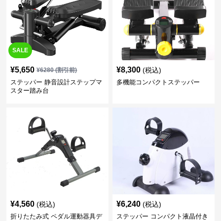
SALE
¥
5,650
¥
8,300
(税込)
¥
6280
(割引前)
ステッパー 静音設計ステップマ
多機能コンパクトステッパー
スター踏み台
¥
4,560
¥
6,240
(税込)
(税込)
折りたたみ式 ペダル運動器具デ
ステッパー コンパクト液晶付き