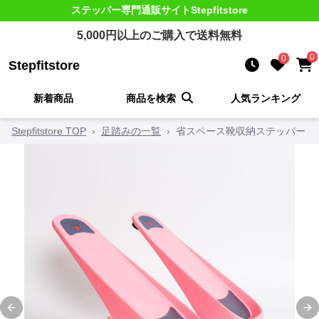
ステッパー
専門通販サイト
Stepfitstore
5,000
円以上のご購入で送料無料
0
0
Stepfitstore
新着商品
商品を検索
人気ランキング
Stepfitstore TOP
›
足踏みの一覧
›
省スペース靴収納ステッパー
Previous slide
Ne