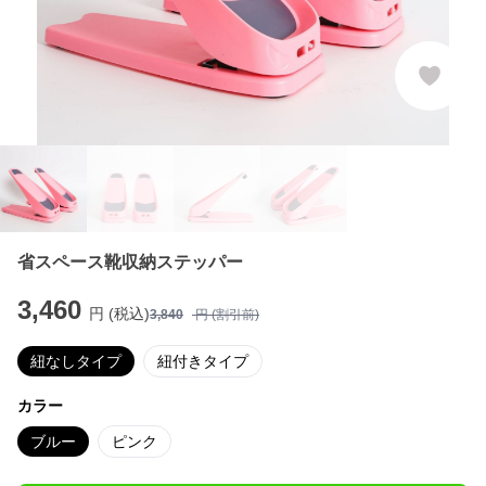
省スペース靴収納ステッパー
3,460
円 (税込)
3,840
円 (割引前)
紐なしタイプ
紐付きタイプ
カラー
ブルー
ピンク