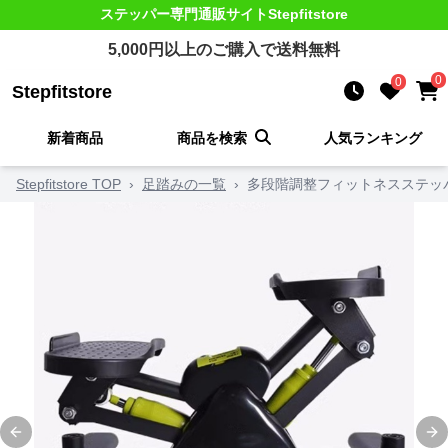
ステッパー
専門通販サイト
Stepfitstore
5,000
円以上のご購入で送料無料
0
0
Stepfitstore
新着商品
商品を検索
人気ランキング
Stepfitstore TOP
›
足踏みの一覧
›
多段階調整フィットネスステッ
Previous slide
Ne