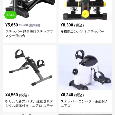
SALE
¥
5,650
¥
8,300
(税込)
¥
6280
(割引前)
ステッパー 静音設計ステップマ
多機能コンパクトステッパー
スター踏み台
¥
4,560
¥
6,240
(税込)
(税込)
折りたたみ式 ペダル運動器具デ
ステッパー コンパクト液晶付き
ジタル表示付き エアロ ステッ
エアロ
パー