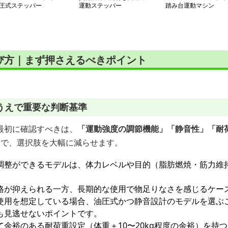
圧式ステッパー
運動ステッパー
踏み台運動マシン
び方｜まず押さえるべきポイント
うえで重要な判断基準
最初に確認すべきは、
「運動強度の調節機能」「静音性」「耐
とで、選択肢を大幅に減らせます。
調整ができるモデルは、体力レベルや目的（脂肪燃焼・筋力維
格が抑えられる一方、長期的な使用で物足りなさを感じるケー
使用を想定している場合、油圧式かつ静音設計のモデルを選ぶ
も見逃せないポイントです。
て余裕のある耐荷重設定（体重＋10〜20kg程度の余裕）を持