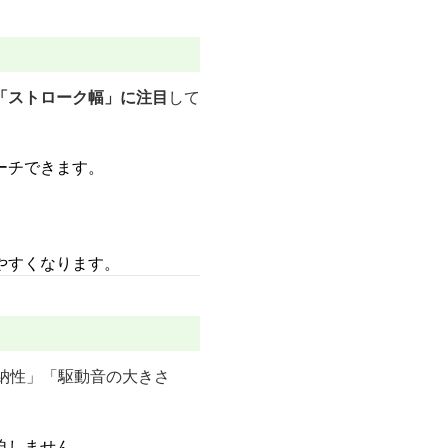
「ストローク幅」に注目
して
ーチできます。
やすくなります。
納性」「駆動音の大きさ
迫しません。