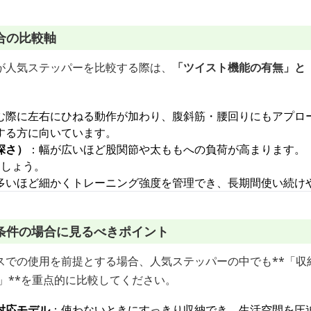
合の比較軸
が人気ステッパーを比較する際は、
「ツイスト機能の有無」と
む際に左右にひねる動作が加わり、腹斜筋・腰回りにもアプロ
する方に向いています。
深さ）
：幅が広いほど股関節や太ももへの負荷が高まります。
ましょう。
多いほど細かくトレーニング強度を管理でき、長期間使い続け
条件の場合に見るべきポイント
スでの使用を前提とする場合、人気ステッパーの中でも**「収
」**を重点的に比較してください。
対応モデル
：使わないときにすっきり収納でき、生活空間を圧