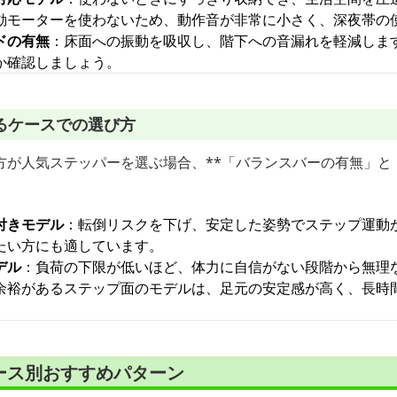
動モーターを使わないため、動作音が非常に小さく、深夜帯の
ドの有無
：床面への振動を吸収し、階下への音漏れを軽減しま
か確認しましょう。
るケースでの選び方
方が人気ステッパーを選ぶ場合、**「バランスバーの有無」と
付きモデル
：転倒リスクを下げ、安定した姿勢でステップ運動
たい方にも適しています。
デル
：負荷の下限が低いほど、体力に自信がない段階から無理
余裕があるステップ面のモデルは、足元の安定感が高く、長時
ース別おすすめパターン